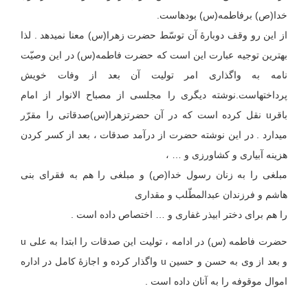
‏خدا(ص) بر‏فاطمه(س) بوده‏است.
از این رو وقف دوبارۀ آن توسّط حضرت زهرا(س) معنا نمی‏دهد . لذا
بهترین توجیه عبارت این است که حضرت فاطمه(س) در این وصیّت
نامه به واگذاری امر تولیت آن بعد از وفات خویش
پرداخته‏است.نوشته دیگری را مجلسی از مصباح الانوار از امام
باقرu نقل کرده است که در آن حضرت‏زهرا(س)صدقاتی را مقرّر
می‏دارد . در این نوشته حضرت از درآمد صدقات ، بعد از کسر کردن
هزینه آبیاری و کشاورزی و … ،
مبلغی را به زنان رسول خدا(ص) و مبلغی را هم به فقرای بنی
هاشم و فرزندان عبدالمطّلب و مقداری
را هم برای دختر ابی‏ذر غفاری و … اختصاص داده است .
حضرت فاطمه (س) در ادامه ، تولیت این صدقات را ابتدا به علی u
و بعد از وی به حسن و حسین u واگذار کرده و اجازۀ کامل در اداره
اموال موقوفه را به آنان داده است .