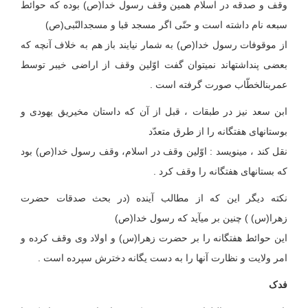
وقف و صدقه در اسلام همین وقف رسول خدا(ص) بوده که حوائط
سبعه نام داشته است و حتّی اگر مسجد قبا و مسجدالنّبی(ص)
از موقوفات رسول خدا(ص) به شمار نیایند باز هم به خلاف آنچه که
بعضی پنداشته‏اند نمی‏توان گفت اوّلین وقف ‏از اراضی خیبر توسط
عمربن‏الخطّاب صورت گرفته است .
ابن سعد نیز در طبقات ، قبل از آن که داستان مخیریق یهودی و
بوستانهای هفت‏گانه را از طرق متعدّد
نقل کند ، می‏نویسد : اوّلین وقف در اسلام، وقف رسول خدا(ص) بود
که بستانهای هفت‏گانه را وقف کرد .
نکته دیگر این که از مطالب آینده (در بحث صدقات حضرت
زهرا(س) ) چنین بر می‏آید که رسول خدا(ص)
این حوائط هفت‏گانه را بر حضرت زهرا(س) و اولاد وی وقف کرده و
امر ولایت و نظارت آنها را به دست یگانه دخترش سپرده است .
فدک