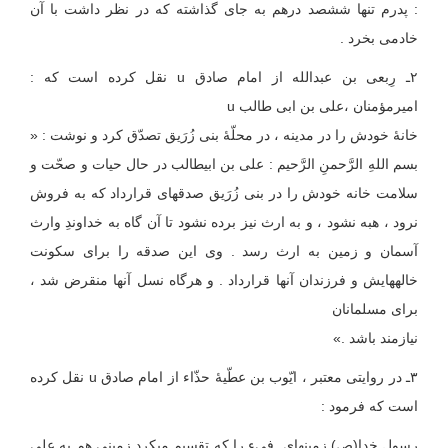
: پدرم تنها ششصد درهم به جای گذاشته که در نظر داشت با آن
خادمی بخرد .
۲ـ رِبعی بن عبدالله از امام صادق u نقل کرده است که :
امیرمؤمنان ،علی بن ابی طالب u
خانهٔ خودش را در مدینه ، در محلّهٔ بنی زُرَیق تصدّق کرد و نوشت : «
بسم اللهِ الرَّحمنِ الرَّحیم : علی بن ابی‏طالب در حال حیات و صحّت و
سلامت خانه خودش را در بنی زُرَیق صدقه‏ای قرارداد که به فروش
نرود ، هبه نشود ، و به ارث نیز برده نشود تا آن گاه به خداوندِ وارث
آسمان و زمین به ارث رسد . وی این صدقه را برای سکونت
خاله‏هایش و فرزندان آنها قرارداد . و هرگاه نسل آنها منقرض شد ،
برای مسلمانان
نیازمند باشد .»
۳ـ در روایتی معتبر ، ایّوب بن عطّیهٔ حذّاء از امام صادق u نقل کرده
است که فرمود :
رسول خدا(ص) زمینهای فیء را که تقسیم می‏کرد زمینی هم به علی