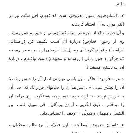
دادند .
۲ـ داستان‏وحدیث بسیار معروفی است که فقهای اهل سنّت نیز در
اکثر موارد به آن استناد کرده‏‏اند
و آن حدیث نافع از ابن عمر است که : زمینی از خیبر به عمر رسید .
وی از رسول خدا(ص) دربارۀ آن کسب تکلیف کرد (راهنمایی
خواست) و عرض کرد : ای رسول خدا ، زمینی از خیبر به من رسیده
که هرگز به چنین مالی (ارزشمند و محبوب) دست نیافته‏‏ام ، دربارۀ
آن چه دستور می‏دهید ؟
حضرت فرمود : «اگر مایل باشی می‏توانی اصل آن را حبس و ثمرۀ
آن را تصدّق نمایی » . عمر هم آن را صدقه‏ای قرار داد که اصل آن
به فروش نرسد ، به ارث برده نشود و هبه هم نگردد . وی درآمد آن
را به فقرا ، ذوی القُربی ، آزادی بردگان ، فی سبیل الله ، ابن
السّبیل ، میهمان و متولّی آن وقف ، اختصاص داد .
۳ـ داستان معروف ابوطلحه : این قضیّه را نیز غالب محدّثان ،