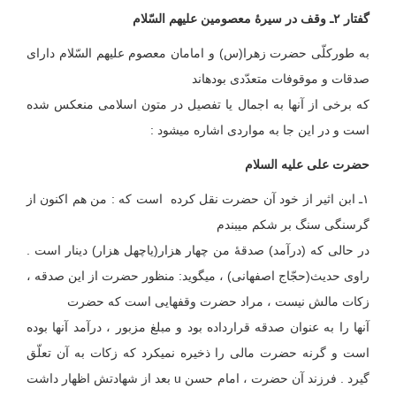
گفتار ۲ـ وقف در سیرۀ معصومین علیهم السّلام
به طورکلّی حضرت زهرا(س) و امامان معصوم علیهم السّلام دارای
صدقات و موقوفات متعدّدی بوده‏اند
که برخی از آنها به اجمال یا تفصیل در متون اسلامی منعکس شده
است و در این جا به مواردی اشاره می‏شود :
حضرت علی
علیه السلام
۱ـ ابن اثیر از خود آن حضرت نقل کرده است که : من هم اکنون از
گرسنگی سنگ بر شکم می‏بندم
در حالی که (درآمد) صدقهٔ من چهار هزار(یاچهل هزار) دینار است .
راوی حدیث(حجّاج اصفهانی) ، می‏گوید: منظور حضرت از این صدقه ،
زکات مالش نیست ، مراد حضرت وقفهایی است که حضرت
آنها را به عنوان صدقه قرارداده بود و مبلغ مزبور ، درآمد آنها بوده
است و گرنه حضرت مالی را ذخیره نمی‏کرد که زکات به آن تعلّق
گیرد . فرزند آن حضرت ، امام حسن u بعد از شهادتش اظهار داشت