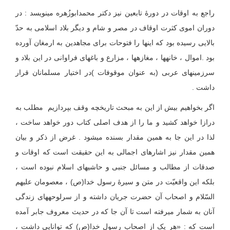
راجع به اوقات در دورۀ تابعین نیز دکتر محمدابوزُهره می‏نویسد : در
دوران اموی کثرت اوقاف در مصر و شام و دیگر بلاد اسلامی به حدّ
بالایی رسیده بود که اینها را فتوحات برای مجاهدین به ارمغان آورده
بود .اموال ، خانه‏ها ، مغازه‏ها ، مزارع و باغهای فراوانی در این بلاد و
سرزمینهای عربی (به‏ عنوان‏ موقوفات )در اختیار مسلمانان قرار
داشت .
اگر بخواهیم بیش از این به مبحث تاریخچه وقف بپردازیم مطلب به
درازا خواهد کشید و ما را از هدف اصلی کتاب دور خواهد ساخت ،
لذا در این جا به همین مقدار بسنده می‏شود . غرض از ذکر و بیان
همین مقدار نیز اشاره‏ای اجمالی به این حقیقت است که اوقات و
صدقات از مطالب و مسائل جنبی و حاشیه‏ای اسلام نبوده است ،
بلکه این واقعیّت در متن و سیرۀ رسول خدا(ص) ، معصومان علیهم
السّلام و اصحاب آن حضرت جریان داشته و از سرلوحه‏های زندگی
آنان به شمار می‏رفته است تا آن جا که در حدیث معروف جابر آمده
است که : «هر یک از اصحاب رسول خدا(ص) که توانایی داشت ،