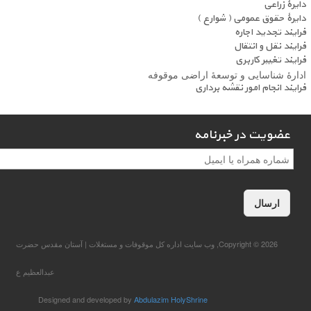
دایرۀ زراعی
دایرۀ حقوق عمومی ( شوارع )
فرایند تجدید اجاره
فرایند نقل و انتقال
فرایند تغییر کاربری
ادارۀ شناسایی و توسعۀ اراضی موقوفه
فرایند انجام امور نقشه برداری
عضویت در خبرنامه
عضویت در خبرنامه
*
Copyright © 2026, وب سایت اداره کل موقوفات و مستغلات | آستان مقدس حضرت
عبدالعظیم ع
Designed and developed by
Abdulazim HolyShrine