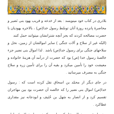
بلاذری در کتاب خود می‏نویسد : بعد از خدعه و فریب یهود بنی نَضیر و
محاصرۀ پانزده روزۀ آنان توسّط رسول خدا(ص) ، بالاخره یهودیان با
حضرت مصالحه کردند که بجز آنچه شترانشان می‏توانند حمل کنند
(البتّه غیر از سلاح و آلات جنگی ) سایر اموالشان از زمین، نخل و
سلاحهای جنگی برای رسول خدا(ص) باشد . لذا اموال بنی نضیر جزء
خالصهٔ رسول خدا (ص) بود که حضرت از درآمد آن هزینهٔ خانواده و
معیشت خود را تأمین می‏کرد و بقیه آن را برای تأمین زره و سلاح
جنگی به مصرف می‏رسانید .
در جای دیگر از محمّد بن اسحاق نقل کرده است که : رسول
خدا(ص) اموال بنی نضیر را که خالصه آن حضرت بود بین مهاجران
تقسیم کرد و از انصار به سَهل بن حُنَیف و ابودجانه نیز مقداری
عطاکرد .