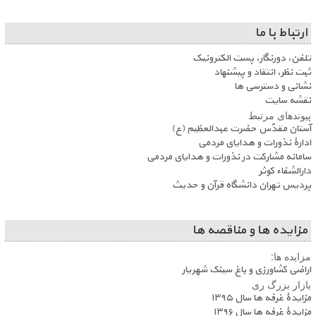
ارتباط با ما
تلفن، دورنگار، پست الکترونیک
ثبت نظر، انتقاد و پیشنهاد
نشانی و دسترسی ها
نقشه سایت
پیوندهای مرتبط
آستان مقدّس حضرت عبدالعظیم (ع)
ادارۀ نذورات و هدایای مردمی
سامانه مشارکت در نذورات و هدایای مردمی
دارالشفاء کوثر
پردیس تهران دانشگاه قرآن و حدیث
مزایده ها و مناقصه ها
مزایده ها:
اراضی کشاورزی و باغ سینک شهریار
بازار بزرگ ری
مزایدۀ غرفه ها سال ۱۳۹۵
مزایدۀ غرفه ها سال ۱۳۹۶