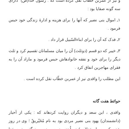
و نیز از عمربن خطاب نقل کرده است که : رسول خدا(ص) دارای
سه گونه صفایا بود :
۱ـ اموال بنی نضیر که آنها را برای هزینه و ادارۀ زندگی خود حبس
فرمود .
۲ـ فدک که آن را برای ابناءالسّبیل قرار داد .
۳ـ خیبر که دو قسم (دوثلث) آن را میان مسلمانان تقسیم کرد و ثلث
دیگر را برای خود و نفقه خانواده‏اش حبس فرمود و مازاد آن را به
فقرای مهاجرین انفاق کرد .
این مطلب را واقدی نیز از عمربن خطّاب نقل کرده است .
حوائط هفت گانه
واقدی ، ابن سعد و دیگران روایت کرده‏اند که : یکی از اَحبار
(دانشمندان) یهود بنی نضیر مردی بود به نام مُخَیْریقْ ؛ وی در روز