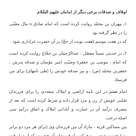
اوقاف و صدقات برخی دیگر از امامان علیهم السّلام
۱ـ مِهران بن محمّد روایت کرده است که امام صادق u مال معیّنی
را در نظر گرفته بود
که در هفت موسم (هفت نوبت از حجّ) بر آن حضرت عزاداری شود .
۲ـ در حدیثی نسبتاً مفصّل ، عبدالرّحمان بن حجّاج روایت کرده است
که امام ، موسی بن جعفرu وصیّتِ امیر مؤمنان و صدقه پدرش ،
جعفربن محمّد (ص) ، و نیز صدقه خودش را (طی نامه‏ای) برای من
فرستاد .
امام هفتم در این نامه اراضی و املاک متعددی را برای فرزندان
صُلبی خویش از زن و مرد قرار داده و شرط کرده است که بعد از
مصرف درآمد آن در عمارت و آبادانی املاک و انفاقِ درآمدِ سی
اصله درخت
بین مساکین قریه ، مازاد آن بین فرزندان وی (برای هر مرد دو برابر
زن) تقسیم شود … و هرکس از فرزندان آن حضرت که از دنیا رفت