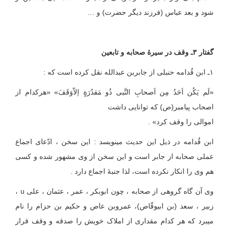
شود و بعد عباس (فرزند دیگر حضرت) و …
گفتار ۳ـ وقف در سیرۀ صحابه و تابعین
۱ـ ابن قُدامه حنبلی از جابربن عبدالله نقل کرده است که :
«لَم یَکُن اَحَدُ مِن اَصحابِ النَّبی ذُو مَقدُرَةٍ اِلاّوَقَفَ» «هرکدام از
اصحاب پیامبر(ص) که توانایی داشت
اموالی را وقف کرد» .
ابن قُدامه در ذیل این حدیث می‏نویسد : این سخن ، ادّعای اجماع
عملی صحابه از جابر است و این سخن از وی مشهور شده و کسی
هم وی را انکار نکرده است، لذا جنبهٔ اجماع دارد .
وی آن گاه گروهی از صحابه ، چون ابوبکر ، عمر ، عثمان ، علی u ،
زبیر ، سعد (بن ابی‏وقّاص)، عمروبن عاص و حکیم بن حزام را نام
می‏برد که هر کدام مقداری از املاک خویش را صدقه و وقف قرار