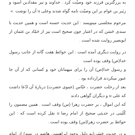
به بزرگترین فرزند خود وصیّت کرد . خداوند و نیز مقدادبن اَسود و
زبَیر بن عوام بر این وصیّت نامه گواه شدند وعلی u آن را نوشت .»
مرحوم مجلسی می‏نویسد : این حدیث حسنه است و همین حدیث با
سندی حَسَن که در اعتبار چون صحیح است نیز از حَمّاد بن عثمان از
ابوبصیر روایت شده است .
در روایت دیگری آمده است : این حوائط هفت گانه از جانب رسول
خدا(ص) وقف بوده است
و رسول خدا(ص) آن را برای میهمانان خود و کسانی که از آن جا
عبور می‏کردند قرارداده بود .
بعد از رحلت حضرت ، عبّاس (عموی حضرت) دربارۀ آن ادّعا داشت
که علی u و دیگران گواهی دادند
که این اموال ، بر حضرت زهرا (س) وقف است . همین مضمون را
کُلَینی در حدیثی صحیح از امام رضا u نقل کرده است که : این
حوائط بر حضرت زهرا(س) وقف بوده است .
و در حدیث حَسَن(به دلیل وجود ابراهیم‏بن هاشم در سند) از امام