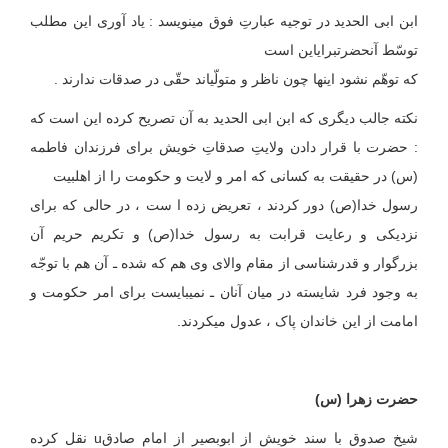
ابن ابی الحدید در توجیه عبارتِ فوق می‏نویسد : یاد آوری این مطلب
توسّط آن‏حضرت‏برای‏این است
که توهّم نشود اینها چون ناظر و متولّی‏اند حقّی در صدقات ندارند .
نکته جالب دیگری که ابن ابی الحدید به آن تصریح کرده این است که
: حضرت با قرار دادن ولایتِ صدقاتِ خویش برای فرزندان فاطمه
(س) در حقیقت به کسانی که امر و لایت و حکومت را از اهل‏بیت
رسول خدا(ص) دور کردند ، تعریض زده ا ست ، در حالی که برای
نزدیکی و رعایت قرابت به رسول خدا(ص) و تکریم حریم آن
بزرگوار و قدرشناسی از مقام والای وی هم که شده ـ آن هم با توجّه
به وجود فرد شایسته در میان آنان ـ نمی‏بایست برای امر حکومت و
امامت از این خاندان پاک ، عدول می‏کردند.
حضرت زهرا (س)
شیخ صدوق با سند خویش از ابوبصیر از امام صادقu نقل کرده