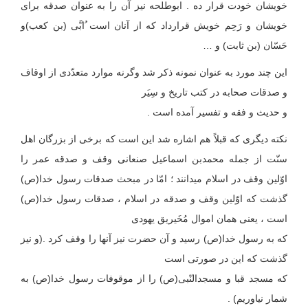
خویشان خودت قرار ده . ابوطلحه نیز آن را به عنوان صدقه برای
خویشان و رَحِم خویش قرارداد که از آنان است ُابَّی (بن کعب)و
حَسّان (بن ثابت) و …
این چند مورد به عنوان نمونه ذکر شد وگرنه موارد متعدّدی از اوقاف
و صدقات صحابه در کتب تاریخ و سِیَر
و حدیث و فقه و تفسیر آمده است .
نکته دیگری که قبلاً هم اشاره شد این است که برخی از بزرگان اهل
سنّت از جمله محمدبن اسماعیل صنعانی وقف و صدقه عمر را
اوّلین وقف در اسلام می‏دانند ؛ امّا در مبحث صدقات رسول خدا(ص)
گذشت که اوّلین وقف و صدقه در اسلام ، صدقات رسول خدا(ص)
است ، یعنی همان اموال مُخَیریق یهودی
که به رسول خدا(ص) رسید و آن حضرت نیز آنها را وقف کرد .(و نیز
گذشت که این در صورتی است
که مسجد قبا و مسجدالنّبی(ص) را از موقوفات رسول خدا(ص) به
شمار نیاوریم) .