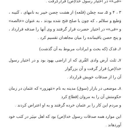
«فَیء» در اختیار رسول خدا(ص) قرارگرفت .
۳ ، ۴ و ۵ـ سه حِصْن (قلعه) از هشت حِصن خیبر به نامهای ، کَتیبه ،
وَطیع و سلالم ، که چون با صلح فتح شده بودند ، به عنوان «خالصه»
و «فیء» در اختیار حضرت قرار گرفتند و وی آنها را صدقه قرارداد ،
و پنج حصن باقیمانده را میان مجاهدان تقسیم کرد .
۶ـ فدک (که بحث و ایرادات مربوط به آن گذشت)
۷ـ ثلث اَرض وادی القُری که از اراضی یهود بود و در اختیار رسول
خدا(ص) قرار گرفت و آن بزرگوار
آن را از صدقات خویش قرارداد .
۸ـ موضعی در بازار (سوق) مدینه به نام «مَهزور» که عثمان در زمان
حکومتش آن را به مروان اِقطاع کرد
و مردم این کار را بر عثمان خرده گرفتند و به او اعتراض کردند .
این موارد همه صدقات رسول خدا(ص) بود که اهل سِیَر در کتب خود
آورده‏اند .