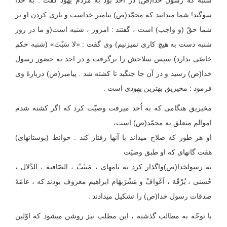
شنبه که رسول خدا(ص) در اُحد بود به مردم یهود گفت : به خدا
سوگند! شما می‏دانید که محمّد(ص) پیامبر خداست و یاری کردن او بر
شما حقّ (و واجب) است ، گفتند : امروز ، شنبه است(و ما در روز
شنبه دست به هیچ کاری نمی‏زنیم) وی گفت : «لا سَبْتَ» (شنبه حکم
خاصّی ندارد) سپس سلاحش را برگرفت و در احد به حضور رسول
خدا(ص) رسید و در آن جا جنگید تا کشته شد . پیامبر(ص) دربارۀ وی
فرمود : مخیریق بهترین یهودی است .
مخیریق هنگامی که به اُحد می‏رفت وصیّت کرد که اگر کشته شدم
اموالم متعلق به محمّد(ص) است،
او هر طور که صلاح می‏داند با آنها رفتار کند . حوائط (بوستانهای)
هفت گانه‏ای که او طبق وصیّت
به‏ رسول‏خدا(ص)واگذار کرد به نامهای ، مَیثَبْ ، الصّافیة ، الدَّلال ،
حُسنی ، بُرْقَة ، اَعْوافْ و مَشْرَبهٔ‏ام ابراهیم معروف بودند که ، عامّهٔ
صدقات رسول خدا(ص) را تشکیل می‏دادند .
با توجّه به مطالب گذشته ، این مطلب نیز روشن می‏شود که اوّلین