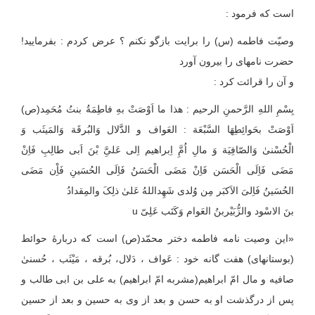
است که فرمود :
وصیّت فاطمه (س) را برایت بازگو نکنم ؟ عرض کردم : بفرمایید!
حضرت نامه‏ای را بیرون آورد
و آن را قرائت کرد :
بِسْمِ اللهِ الرَّحمنِ الرحیم : هذا ما اَوْصَتْ بهِ فاطِمَةُ بنتُ مُحَمِد(ص)
اَوْصَتْ بحَوائِطِهَا السَّبْعَة : العَواف و الدََّلال وَالبُرقَة وَالمَیثَب وَ
الْحُسْنیٰ وَالصّافِیَة وَ مالِ اُمَِّ اِبراهیم اِلی عَلیَِّ بْنَ اَبی طالِبِ فَاِنْ
مَضَی فَاِلَی الْحَسَن فَاِنْ مَضَی الْحَسَنُ فَاِلَی الحُسَینِ فَاِْن مَضَی
الحُسَینُ فَاِلیَ الاَکبَر مِن وُلدی شَهِداللهُ عَلیٰ ذلِکَ والمِقدادُ
بنَ الاسْود والزُّبَیْربنُ العَوام وَکَتَب عَلِیّ u
«این وصیت نامه فاطمه دختر محمّد(ص) است که دربارۀ حوائط
(بوستانهای) هفت گانه خود : عَواف ، دَلال، بُرقه ، مَیْثَب ، حُسنیٰ
صافیه و مال امّ ابراهیم(مشربه امّ ابراهیم) به علی بن ابی طالب و
پس از درگذشت او به حسن و بعد از وی به حسین و بعد از حسین