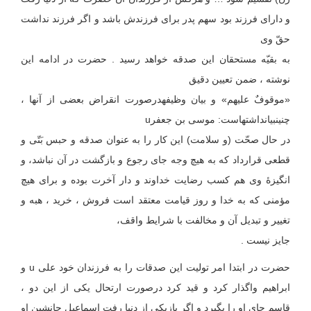
و دارای فرزند بود سهم پدر برای فرزندش باشد و اگر فرزند نداشت
حقّ وی
به بقیّه مستحقان این صدقه خواهد رسید . حضرت در ادامه این
نوشته ، ضمن تعیین دقیق
«موقوفٌ علیهم» و بیان وظیفه‏در‏صورت انقراض ‏بعضی‏ از آنها ،
چنین‏بیان‏داشته‏است: موسی بن جعفرu
در حال صحّت (و سلامت) این کار را به عنوان صدقه و حبس بَتّی و
قطعی قرارداد که به هیچ وجه جای رجوع و بازگشت در آن نباشد، و
انگیزۀ وی هم کسب رضایت خداوند و دار آخرت بوده و برای هیچ
مؤمنی که به خدا و روز قیامت معتقد است فروش ، خرید ، هبه و
تغییر و تبدیل آن و مخالفت با شرایط واقف،
جایز نیست .
حضرت در ابتدا امر تولیت این صدقات را به فرزندان خود علی u و
ابراهیم واگذار کرد و قید کرد درصورت ارتحال یکی از این دو ،
قاسم جای او را بگیرد و اگر بازیکی از دنیا رفت اسماعیل جانشین او