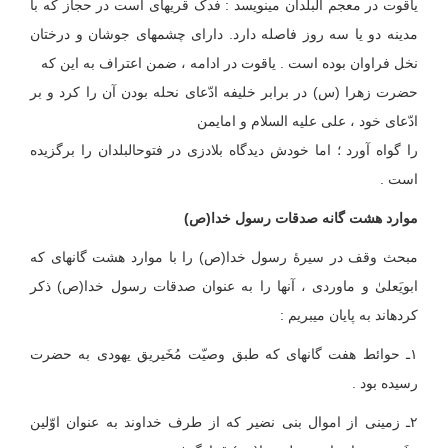
یاقوت در معجم البلدان می‏نویسد : فدک قریه‏ای است در حجاز که با
مدینه دو یا سه روز فاصله دارد. دارای چشمه‏ای جوشان و درختان
نخل فراوان بوده است . یاقوت در ادامه ، ضمن اعتراف به این که
حضرت زهرا (س) در برابر خلیفه ادّعای نحله بودن آن را کرد و بر
ادّعای خود ، علی علیه السلام و ام‏ایمن
را گواه آورد ؛ اما خودش دیدگاه بلادزی در فتوح‏البلدان را برگزیده
است .
موارد هشت گانه صدقات رسول خدا
(ص)
مبحث وقف در سیرۀ رسول خدا(ص) را با موارد هشت گانه‏ای که
ابویَعلیٰ و ماوردی ، آنها را به عنوان صدقات رسول خدا(ص) ذکر
کرده‏اند به پایان می‏بریم :
۱ـ حوائط هفت گانه‏ای که طبق وصیّت مُخَیریق یهودی به حضرت
رسیده بود .
۲ـ زمینی از اموال بنی نضیر که از طرف خداوند به عنوان اوّلین