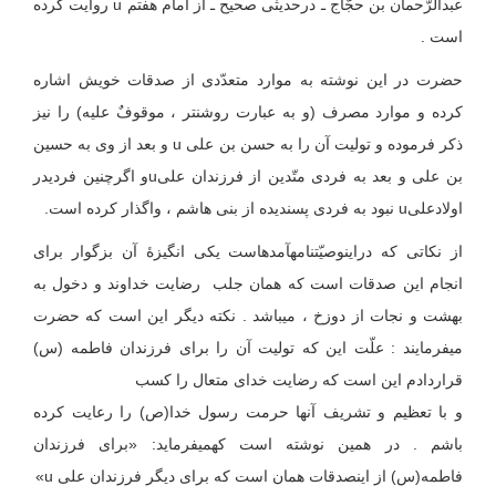
عبدالرّحمان بن حجّاج ـ درحدیثی صحیح ـ از امام هفتم u روایت کرده
است .
حضرت در این نوشته به موارد متعدّدی از صدقات خویش اشاره
کرده و موارد مصرف (و به عبارت روشنتر ، موقوفٌ علیه) را نیز
ذکر فرموده و تولیت آن را به حسن بن علی u و بعد از وی به حسین
بن علی و بعد به فردی متّدین از فرزندان علیuو اگر‏چنین فردی‏در
اولادعلیu نبود به فردی پسندیده از بنی هاشم ، واگذار کرده است.
از نکاتی که در‏این‏وصیّت‏نامه‏آمده‏است یکی انگیزۀ آن بزگوار برای
انجام این صدقات است که همان جلب رضایت خداوند و دخول به
بهشت و نجات از دوزخ ، می‏باشد . نکته دیگر این است که حضرت
می‏فرمایند : علّت این که تولیت آن را برای فرزندان فاطمه (س)
قراردادم این است که رضایت خدای متعال را کسب
و با تعظیم و تشریف آنها حرمت رسول خدا(ص) را رعایت کرده
باشم . در همین نوشته است که‏می‏فرماید: «برای‏ فرزندان
فاطمه(س) از این‏صدقات همان است که برای دیگر فرزندان علی u»