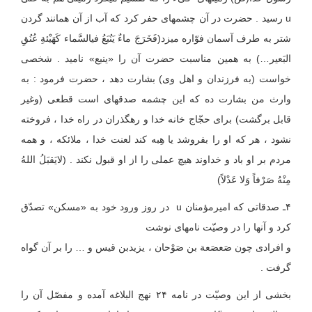
u رسید . حضرت در آن چشمه‏ای حفر کرد که آب از آن همانند گردن
شتر به طرف آسمان فوّاره می‏زد(فَخَرَجَ ماءٌ یَنُبَعُ فی‏السَّماء کَهَیْئةِ عُنُقِ
البَعیر…) به همین مناسبت حضرت آن را «ینبع» نامید . شخصی
خواست (به فرزندان و اهل وی) بشارت دهد ، حضرت فرمود : به
وارث من بشارت ده که این چشمه صدقه‏ای است قطعی (وغیر
قابل برگشت) برای حجّاج خانه خدا و رهگذران در راه خدا ، فروخته
نشود ، هر که او را بفروشد یا هِبه کند لعنت خدا ، ملائکه ، و همه
مردم بر او باد و خداوند هیچ عملی را از او قبول نکند . (لایَقبَلُ اللهُ
مِنْهُ صَرْفاً وَلا عَدْلاً)
۴ـ صدقاتی که امیرمؤمنان u در روز ورود خود به «مسکن» تصدّق
کرد و آنها را در وصیّت نامه‏ای نوشت
و افرادی چون صَعصَعة بن صَوْحان ، یزیدبن قیس و … را بر آن گواه
گرفت .
بخشی از این وصیّت در نامه ۲۴ نهج البلاغه آمده و مفصّل آن را