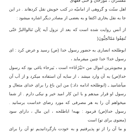
مفسّران ، مورّخان و حتی فقهای
اهل سنّت و گروهی از امامیّه در کتب خویش نقل کرده‏اند . در این
جا به نقل بخاری اکتفا و به بعضی از مصادر دیگر اشاره می‏شود :
از اَنس روایت شده است که بعد از نزول آیه )لَن تَنالواالبرَّ حَتّی
تُنفِقُوا مَمّاتُحِبُّونَ(
ابوطلحه انصاری به حضور رسول خدا (ص) رسید و عرض کرد : ای
رسول خدا! خدا چنین می‏فرماید ،
و مجبوبترین اموال من «بَیْرُحُاء» است ، بَیرحاء باغی بود که رسول
خدا(ص) به آن وارد می‏شد ، از سایه آن استفاده می‏کرد و از آب آن
می‏آشامید ـ (ابوطلحه ادامه داد:) من این باغ را برای خدای متعال و
رسول او قرار می‏دهم و با این کار امید خیر و نیکی دارم . از شما
می‏خواهم آن را به هر مصرفی که مورد رضای خداست برسانید .
رسول خدا(ص) فرمود : به‏به! اباطلحه ، این مال ، دارای سود
(معنوی برای تو) است
و ما آن را از تو پذیرفتیم و به خودت بازگردانیدیم تو آن را برای