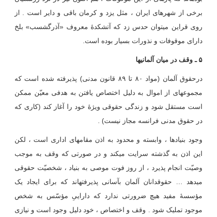
برخی از شهرهای ایران ، مثل یزد و کرمان باقی و دایر است . از
روی قراین می‏توان حدس زد که آتشکدۀ معروف «آذرگشسب» بلخ
دارای موقوفات و ‏نذورات ‏بسیار بوده ‏است.
۵ ـ وقف در میان آلمانیها
درحقوق آلمان (مواد ۸۰ تا ۸۹ قانون مدنی) پذیرفته شده است که
مجموعه‏ای از اموال به دلیل اختصاص یافتن به هدفی معیّن ممکن
است مستقل شود و زندگی حقوقی ویژۀ خود را آغاز کند (کاری که
در حقوق مدنی فرانسه مجاز نیست) .
وجود بنیادها ، وابسته و محدود به اذن مقامهای اداری است ، لکن
این اذن به گذشته سرایت می‏کند و در صورتی که وقف به موجب
وصیّت انجام پذیرد ، از روز فوت موصی به بنیاد ، شخصیّت حقوقی
می‏دهد … حقوقدانان آلمان بآسانی پذیرفته‏‏اند که برای ایجاد یک
مؤسسهٔ مفید هیچ ضرورتی ندارد که داراییِ مؤسّس به شخص
موجود تملیک شود . وقف و اختصاص ، خود دلیل وجود است و نیازی