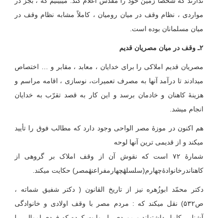
ندارند که شخصاً زمین خود را مقدّس اعلام کند. می‏بینیم که ، بجز در
مواردی ، نظام وقف در میان رومیان ، کاملاً‏ مشابه ‏نظام ‏وقف‏ در
‏میان ‏مسلمانان ‏بوده ‏است.
۲ـ وقف در میان مصریان قدیم
مصریان قدیم املاکی را برای خدایان ، معابد ، مقابر و … اختصاص
می‏دادند تا درآمد آنها به مصرف تعمیرات، نوسازی ، اقامه مراسم و
هزینهٔ کاهنان و خادمان برسد و این کار به قصد تقرّب به خدایان
انجام می‏شد.
هم اکنون در موزۀ مصر الواحی وجود دارد که مطالب فوق را تأیید
می‏کند و از قدیمی ترین آنها لوحه
شمارۀ ۷۲ است که نقوش آن از وقف املاک بر گروهی از
کاهنان‏درخانوادۀ‏چهارم‏(سلسلهٔ‏‏چهارم‏‏فراعنهٔ‏‏مصر) حکایت می‏کند.
دکتر محمّد ابوزُهره نیز از تاریخ القانون ( دکتر شفیق شماته ،
ص۵۳۲) نقل می‏کند که : مردم مصر با وقف اولادی و خانوادگی
آشنایی کامل داشته‏اند و موردی را روایت کرده که فردی اموالی را