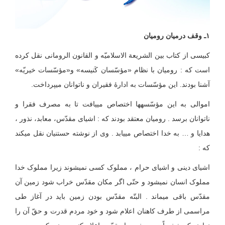
۱ـ وقف درمیان رومیان
کبیسی از کتاب بین الشریعة الاسلامیّه و القانون الرومانی نقل کرده
است که : رومیان با نظام «مؤسّسان کَنیسه» و«مؤسّسات خیریّه»
آشنا بودند. این مؤسّسات به ادارۀ فقیران و ناتوانان می‏پرداخت.
اموالی به این مؤسّسه‏ها اختصاص می‏یافت تا به مصرف فقرا و
ناتوانان برسد . رومیان معتقد بودند که : اشیای مقدّس، معابد، نذور ،
هدایا و … به خدا اختصاص می‏یابد . وی از نوشته حستنیان نقل می‏کند
که :
اشیای دینی و اشیای حرام ، مملوک کسی نمی‏شوند زیرا مملوک خدا
مملوک انسان نمی‏شود و حتّی اگر مکان مقدّس خراب شود زمین آن
مقدّس باقی می‏ماند . البتّه مقدّس بودن زمین باید در آغاز طی
مراسمی از طرف کاهنان اعلام شود و خود مردم قدرت و حقّ آن را