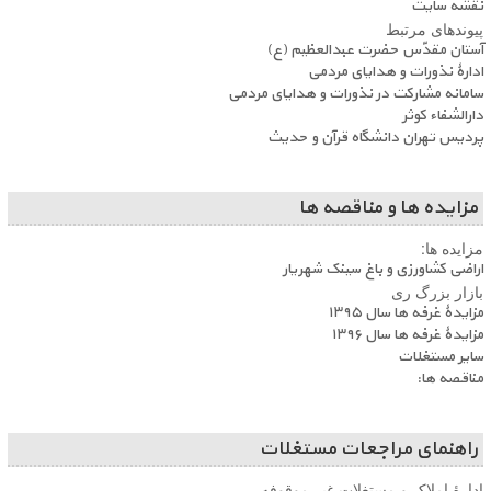
نقشه سایت
پیوندهای مرتبط
آستان مقدّس حضرت عبدالعظیم (ع)
ادارۀ نذورات و هدایای مردمی
سامانه مشارکت در نذورات و هدایای مردمی
دارالشفاء کوثر
پردیس تهران دانشگاه قرآن و حدیث
مزایده ها و مناقصه ها
مزایده ها:
اراضی کشاورزی و باغ سینک شهریار
بازار بزرگ ری
مزایدۀ غرفه ها سال ۱۳۹۵
مزایدۀ غرفه ها سال ۱۳۹۶
سایر مستغلات
مناقصه ها:
راهنمای مراجعات مستغلات
ادارۀ املاک و مستغلات غیر موقوفه