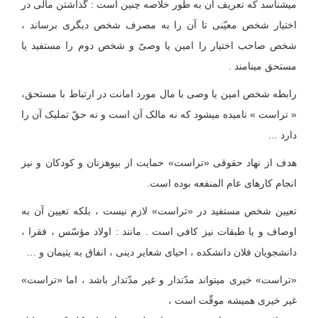
می‏شناسد که تعریف آن به طور خلاصه چنین است : گذاشتن مالی در
اختیار شخص معیّنی تا آن را به مصرف شخص دیگری برساند ،
شخص صاحب اختیار را امین یا وصیّ و شخص دوم را مستفید یا
مستحق می‏نامند .
رابطه شخص امین یا وصی با مال مورد امانت در ارتباط با مستحق،
« تراست » نامیده می‏شود که نه مالک آن است و نه حقّ تملیک آن را
دارد …
هدف از نهاد حقوقی «تراست» حمایت از بیوه‏زنان و کودکان و نیز
انجام کارهای عام المنفعه بوده است.
تعیین شخص مستفید در «تراست» لازم نیست ، بلکه تعیین آن به
اوصاف و یا طبقات نیز کافی است . مانند : اولاد مؤسّس ، فقرا ،
دانشجویان فلان دانشکده ، احیای شعایر دینی ، انفاق به یتیمان و …
«تراست» خیری می‏تواند مدّت‏دار و غیر مدّت‏دار باشد ، اما «تراست»
غیر خیری همیشه موقّت است ،