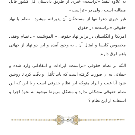
به علاوه تنفیذ «تراست» خیری از طریق دادستان کل کشور قابل
مطالبه است ، ولی در «تراست»
غیر خیری دعوا تنها از مستحقّان آن پذیرفته می‏شود . نظام یا نهاد
حقوقی «تراست» در حقوق
آمریکا و انگلستان در برابر نهاد حقوقی « المؤسّسه » ـ نطام وقفی
مخصوص کلیسا و امثال آن ـ به وجود آمده و این دو نهاد از جهاتی
باهم فرق دارند .
البتّه بر نظام حقوقی «تراست» ایرادات و انتقاداتی وارد شده و
حملاتی به آن صورت گرفته است که باید تأمّل و دقّت کرد تا روشن
شود آیا عیب و ایراد متوجّه این نظام حقوقی است و یا این که این
نظام حقوقی مشکلی ندارد و مشکل مربوط می‏شود به نحوۀ اجرا و
استفاده از این نظام ؟