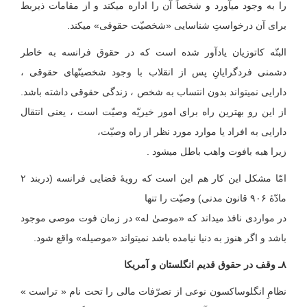
را به وجود می‏آورد و شخصاً آن را اداره می‏کند و از مقامات ذی‏ربط
برای آن درخواستِ شناسایی «شخصیّت حقوقی» می‏کند.
البتّه کاتوزیان یادآور شده است که در حقوق فرانسه به خاطر
دشمنی فردگرایانِ پس از انقلاب با وجود شخصیتّهای حقوقی ،
دارایی نمی‏تواند بدون انتساب به شخص ، زندگی حقوقی داشته باشد.
از این رو بهترین راه برای امور خیریّه وصیّت است ، یعنی انتقال
دارایی به افراد یا موارد مورد نظر از راه وصیّت،
زیرا هبه بافوت واهب باطل می‏شود .
امّا مشکل این کار هم این است که رویهٔ قضایی فرانسه (دربند ۲
مادّۀ ۹۰۶ قانون مدنی) وصیّت را تنها
در مواردی نافذ می‏داند که «موصیٰ‏ٰٰٰٰ له» در زمان فوت موصی موجود
باشد و اگر هنوز به دنیا نیامده باشد نمی‏تواند «موصی‏له» واقع شود.
۸ـ وقف در حقوق قدیم انگلستان و آمریکا
نظامِ انگلوساکسون نوعی از تصرّفات مالی را تحت نام « تراست »