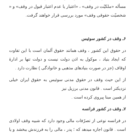
مسأله «ملکیّت در وقف» ، «اعتبار یا عدم‏ اعتبار ‏قبول ‏در وقف» و «
شخصیّت حقوقی وقف» مورد بررسی قرار خواهند گرفت.
۶ـ وقف در کشور سوئیس
در حقوق این کشور ، وقف همانند حقوق آلمان است با این تفاوت
که ایجاد بنیاد ، موکول به اذن دولت نیست و دولت تنها بر ادارۀ
اوقاف (جز در صورت بنیادهای مذهبی و خانوادگی ) نظارت دارد .
از این حیث وقف در حقوق مدنی سوئیس به حقوق ایران خیلی
نزدیکتر است . قانون مدنی برزیل نیز
از همین مبنا پیروی کرده است .
۷ـ وقف در کشور فرانسه
در فرانسه نوعی از تصرّفات مالی وجود دارد که شبیه وقف اولادی
است . قانون اجازه می‏دهد که ؛ پدر ، مالی را به فرزندش ببخشد و یا