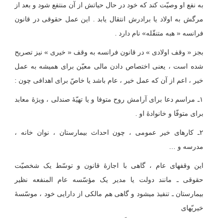
به نفع او وصیّت کند که خود در حال حیاتش از آن منتفع شود و بعد از
مرگش به اولاد یا برادرش انتقال یابد . این عمل حقوقی در قانون
فرانسه « هبه متنقّله» نام دارد .
بجز « وقف اولادی » در قانون فرانسه به وقف « خیری » نیز تصریح
شده است ، یعنی اختصاص دادن مالی معیّن برای همیشه به عمل
خیر ، اعم از آن که عمل خیر ، عام باشد یا خاصّ برای اهدافی چون :
۱ـ مراسم دعا برای آرامش روح متوفا و یا تهیّهٔ صندلی ، ویژۀ معابد
برای متوفّا و خانوادهٔ او .
۲ـ کارهای خیر عمومی ، چون احداث بیمارستان ، نوان خانه ،
مدرسه و …
این وقفهای عام ، گاهی با اجازۀ قانون و توسّط یک شخصیّت
حقوقی ـ مانند دولت یا مدیر یک مؤسّسه عام المنفعه نظیر
بیمارستان ـ تنفیذ می‏شود و گاهی هم مالکی از دارایی خود ، موسّسهٔ
خیریّه‏ای