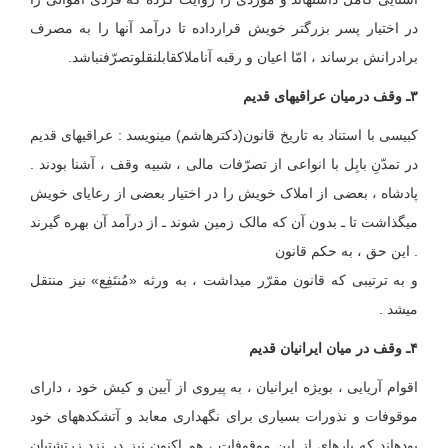
در اختیار پسر بزرگتر خویش قرارداده تا درآمد آنها را به مصرف
برادرانش برساند ، امّا اعیان و رقبه آن‏املاک‏قابل‏نقل‏و‏تصرّف‏نباشد.
۳ـ وقف درمیان عراقیهای قدیم
کبیسی با استناد به تاریخ قانون(دکترهاشم) می‏نویسد : عراقیهای قدیم
در تمدّنِ بابِل با انواعی از تصرّفات مالی ، شبیه وقف ، آشنا بودند .
پادشاه ، بعضی از املاک خویش را در اختیار بعضی از رعایای خویش
می‏گذاشت تا ـ بدون آن که مالک زمین شوند ـ از درآمد آن بهره گیرند
. این حق ، به حکم قانون
و به ترتیبی که قانون مقرّر می‏داشت ، به ورثه «مُنتَفِع» نیز منتقل
می‏شد .
۴ـ وقف در میان ایرانیان قدیم
اقوام آریایی ، بویژه ایرانیان ، به پیروی از آیین و کیش خود ، دارای
موقوفات و نذورات بسیاری برای نگهداری معابد و آتشکده‏های خود
بوده‏اند که پاره‏ای از این موقوفات ، هم اکنون نیز در نزد زرتشتیان