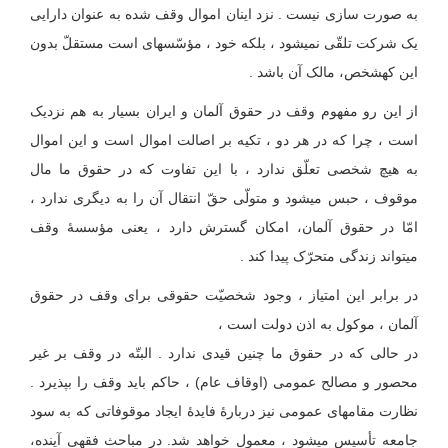
به صورت سازی نیست . نزد اینان اموال وقف شده به عنوان دارایی
یک شرکت تلقّی نمی‏شود ، بلکه خود ، مؤسّسه‏ای است مستقلّ بدون
این که‏شخص، مالک آن باشد .
از این رو مفهوم وقف در حقوق آلمان و ایران بسیار به هم نزدیک
است ، چرا که در هر دو ، تکیه بر اصالت اموال است و این اموال
به هیچ شخصی تعلّق ندارد ، با این تفاوت که در حقوق ما مال
موقوف ، حبس می‏شود و متولّی حقّ انتقال آن را به دیگری ندارد ،
امّا در حقوق آلمان، امکان گسترش دارد ، یعنی مؤسسهٔ وقف
می‏تواند زندگی متحرّک پیدا کند .
در برابر این امتیاز ، وجود شخصیّت حقوقی برای وقف در حقوق
آلمان ، موکول به اذن دولت است ،
در حالی که در حقوق ما چنین قیدی ندارد . البتّه در وقف بر غیر
محصور و مصالح عمومی (اوقاف عام) ، حاکم باید وقف را بپذیرد .
نظارت مقامهای عمومی نیز دربارۀ فایدۀ ایجاد موقوفاتی که به سود
جامعه تأسیس می‏شود ، معمول خواهد شد. در مباحث فقهی آینده،