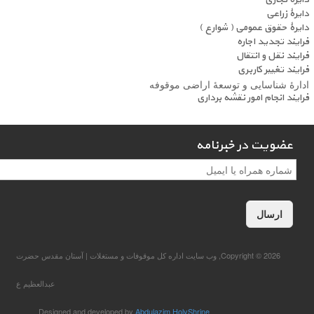
دایرۀ زراعی
دایرۀ حقوق عمومی ( شوارع )
فرایند تجدید اجاره
فرایند نقل و انتقال
فرایند تغییر کاربری
ادارۀ شناسایی و توسعۀ اراضی موقوفه
فرایند انجام امور نقشه برداری
عضویت در خبرنامه
عضویت در خبرنامه
*
Copyright © 2026, وب سایت اداره کل موقوفات و مستغلات | آستان مقدس حضرت
عبدالعظیم ع
Designed and developed by
Abdulazim HolyShrine