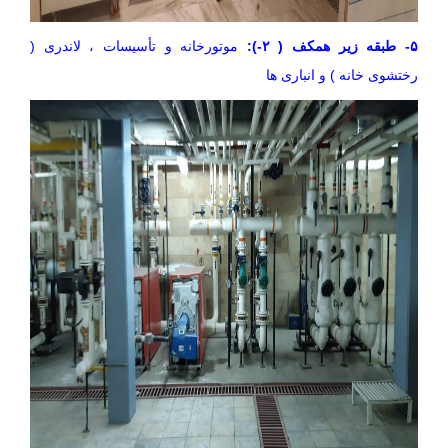
۵- طبقه زیر همکف ( ۲-):
موتورخانه و تأسیسات ، لاندری (
رختشوی خانه ) و انباری ها