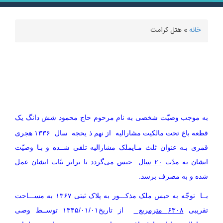
خانه
» هتل کرامت
شما اینجا هستید
به موجب وصیّت شخصی به نام مرحوم حاج محمود شش دانگ یک
قطعه باغ تحت مالکیت مشارالیه از نهم ذ یحجه سال ۱۳۳۶ هجری
قمری بـه عنوان ثلث مـایملک مشارالیه تلقی شــده و بـا وصیّت
ایشان به مدّت
۲۰ سال
حبس می‌گردد تا برابر نیّات ایشان عمل
شده و به مصرف برسد.
بــا توجّه به حبس ملک مذکـــور به پلاک ثبتی ۱۳۶۷ به مســـاحت
تقریبی
۶۳۰۸ مترمربع
از تاریخ۱۳۴۵/۰۱/۰۱ توســط وصی