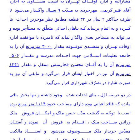
مشارالیه و اداره اوقـــاف تهـــران به نسبت مســــاوی به اجاره
آقای قنبر کریمی مهرجردی به مــدّت
۹ ســال
واگــذار می‌شود تا
ظرف حدّاکثر
۲ سال
در
۳۴ قطعه
مطابق نظر موجرین احداث بنا
کــرده و به اتمام برساند کـه بناهای احداثی متعلّق به مستأجر بوده و
می‌تواند به مستأجر بعدی واگذار نماید که نامبرده با موافقت اداره
اوقاف تهــران و متصــدی موقــوفه مقدار
۳۰۰۰ مترمربع
آن را به
جامعه تعلیمات اســـلامی جهت احــداث مدرسه و مقــدار
۵۰۶
مترمربع
آن را به آقــای محسن فخارمنش منتقل و مقدار
۱۳۴۱
مترمربع
آن نیز در اختیار ایشان قرار می‌گیرد و مابقی آن نیز به
صورت شارع در تصرّف شهرداری قرار می‌گیرد.
در دو عرصه اوّل ، بنای احداث شده وجود داشته و تنها بخش باقی
مانده که فاقد اعیانی بوده دارای مساحت حدود
۱۱۱۴ متر مربع
بوده
است.با توجّه به گذشت مدّت حبس ملک و امکــــان فروش ملک
وراثین صـــاحب ملک ، اقـــدام به فروش آن نموده و آستــان
مقدّس خریدار ملک مـــــــوصوف می‌شود و اسنــــــاد مالکیت