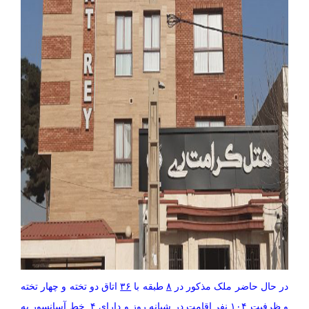
در حال حاضر ملک مذکور در
۸
طبقه با
۳۶
اتاق دو تخته و چهار تخته
و ظرفیت
۱۰۴
نفر اقامت در شبانه روز و دارای
۴
خط آسانسور به